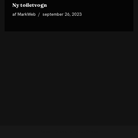
Ny toiletvogn
af
MarkWeb
september 26, 2023
Neve
| Drevet af
WordPress