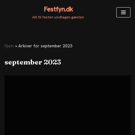
Festfyn.dk
Spring
Alt til festen undtagen gæsten
til
indhold
Hjem
»
Arkiver for september 2023
september 2023